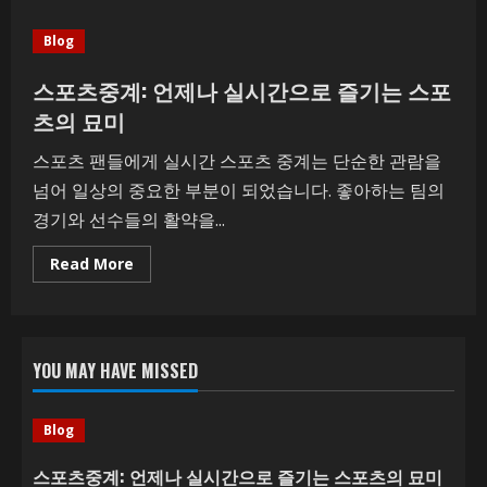
Blog
스포츠중계: 언제나 실시간으로 즐기는 스포
츠의 묘미
스포츠 팬들에게 실시간 스포츠 중계는 단순한 관람을
넘어 일상의 중요한 부분이 되었습니다. 좋아하는 팀의
경기와 선수들의 활약을...
Read
Read More
more
about
스
포
츠
중
YOU MAY HAVE MISSED
계:
언
제
나
실
Blog
시
간
스포츠중계: 언제나 실시간으로 즐기는 스포츠의 묘미
으